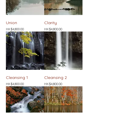
Union
Clarity
價格
價格
HK$4,800.00
HK$4,800.00
Cleansing 1
Cleansing 2
價格
價格
HK$4,800.00
HK$4,800.00