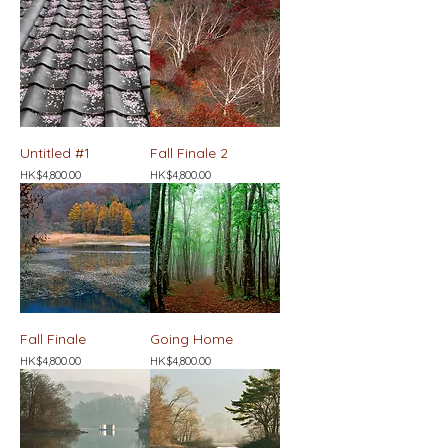
Untitled #1
Fall Finale 2
價格
價格
HK$4,800.00
HK$4,800.00
Fall Finale
Going Home
價格
價格
HK$4,800.00
HK$4,800.00