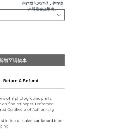
创作成艺术作品，并在贵
州展览会上展出。
新增至購物車
Return & Refund
ons of 8 photographic prints. 
t on fine art paper. Unframed. 
d Certificate of Authenticity 
led inside a sealed cardboard tube 
ping.