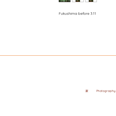
Fukushima before 3.11
家
Photography