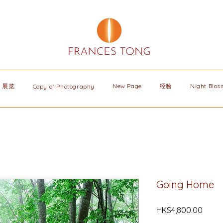
展览
New Page
经验
Night Blo
Copy of Photography
Going Home
價
HK$4,800.00
格