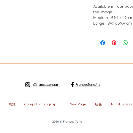
Available in four pap
the image):
Medium : 59.4 x 42 cm
Large : 84.1 x 59.4 cm 
@francestongart
FrancesTongArt
展览
New Page
经验
Night Bloss
Copy of Photography
2026 © Frances Tong