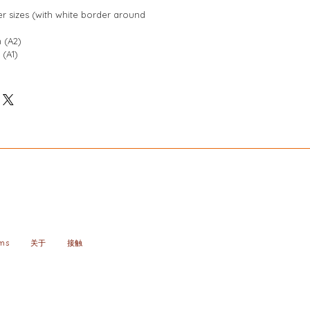
er sizes (with white border around 
 (A2)
 (A1)
oms
关于
接触