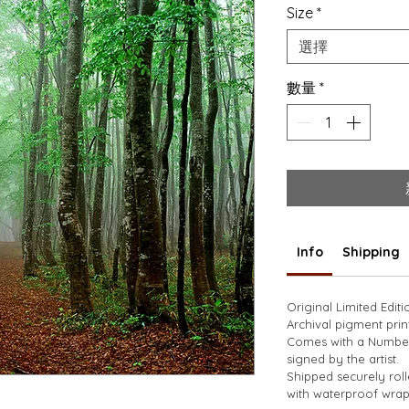
Size
*
選擇
數量
*
Info
Shipping
Original Limited Editi
Archival pigment prin
Comes with a Numbere
signed by the artist. 
Shipped securely rol
with waterproof wrap