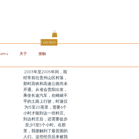
| collect
ssoms
关于
接触
2003年至2005年间，我
经常前往贵州山区村落，
那时高铁和高速公路尚未
开通。从省会贵阳出发，
乘坐长途汽车，在崎岖不
平的土路上行驶，时速仅
为15至20英里，需要6个
小时才能到达一些村庄。
到达村庄后，还需要徒步
至少3至5个小时。在那
里，我接触到了最贫困的
人们。这些经历后来被我