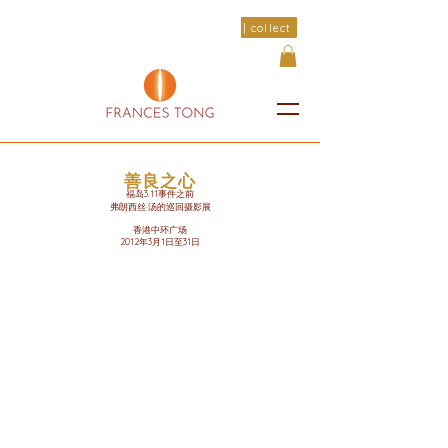
| collect
善良之心
福岛3.11事件之前
弗朗西丝·汤的巡回摄影展
香港中环广场
2012年3月1日至31日