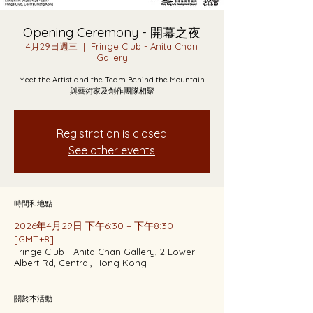
Opening Ceremony - 開幕之夜
4月29日週三
  |  
Fringe Club - Anita Chan
Gallery
Meet the Artist and the Team Behind the Mountain
與藝術家及創作團隊相聚
Registration is closed
See other events
時間和地點
2026年4月29日 下午6:30 – 下午8:30
[GMT+8]
Fringe Club - Anita Chan Gallery, 2 Lower
Albert Rd, Central, Hong Kong
關於本活動